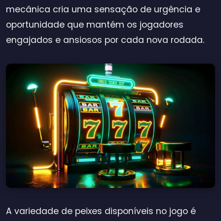
mecânica cria uma sensação de urgência e
oportunidade que mantém os jogadores
engajados e ansiosos por cada nova rodada.
A variedade de peixes disponíveis no jogo é