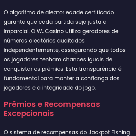
O algoritmo de aleatoriedade certificado
garante que cada partida seja justa e
imparcial. O WJCasino utiliza geradores de
números aleatórios auditados
independentemente, assegurando que todos
os jogadores tenham chances iguais de
conquistar os prêmios. Esta transparência é
fundamental para manter a confiança dos
jogadores e a integridade do jogo.
Prêmios e Recompensas
Excepcionais
O sistema de recompensas do Jackpot Fishing