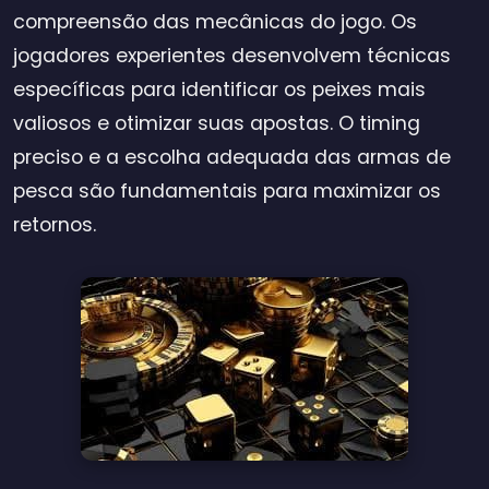
compreensão das mecânicas do jogo. Os
jogadores experientes desenvolvem técnicas
específicas para identificar os peixes mais
valiosos e otimizar suas apostas. O timing
preciso e a escolha adequada das armas de
pesca são fundamentais para maximizar os
retornos.